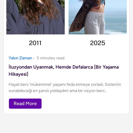
Yakın Zaman
-
5
minute
s
read
İluzyondan Uyanmak, Hemde Defalarca [Bir Yaşama
Hikayesi]
Hayat beni 'mükemmel' yaşamı feda etmeye zorladı. Sistemin
sunabileceği en şanslı yoldaydım ama bir vizyon beni
ilüzyondan uyandırdı...
Read More